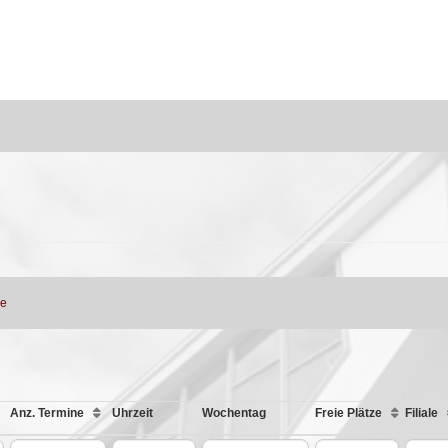
ne
Anz. Termine
Uhrzeit
Wochentag
Freie Plätze
Filiale