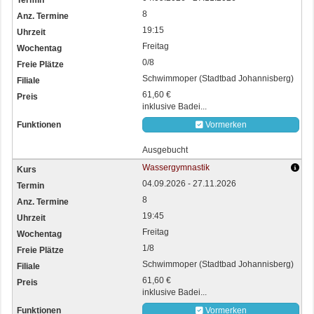
8
19:15
Freitag
0/8
Schwimmoper (Stadtbad Johannisberg)
61,60 €
inklusive Badei...
Vormerken
Ausgebucht
Wassergymnastik
04.09.2026 - 27.11.2026
8
19:45
Freitag
1/8
Schwimmoper (Stadtbad Johannisberg)
61,60 €
inklusive Badei...
Vormerken