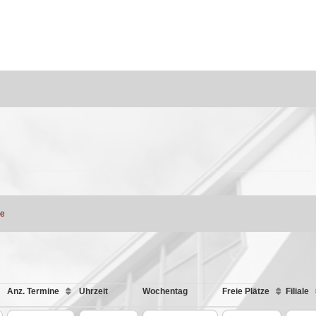
ne
Anz. Termine
Uhrzeit
Wochentag
Freie Plätze
Filiale