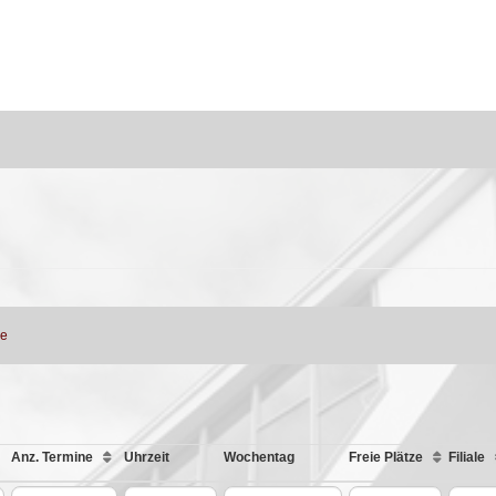
ne
Anz. Termine
Uhrzeit
Wochentag
Freie Plätze
Filiale