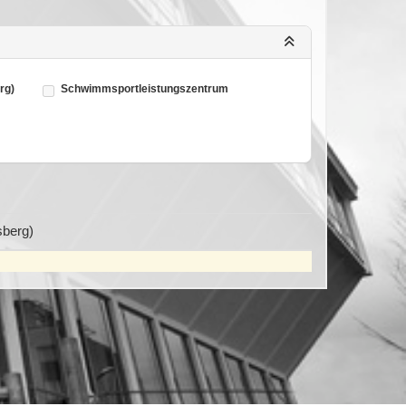
rg)
Schwimmsportleistungszentrum
berg)