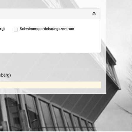
rg)
Schwimmsportleistungszentrum
berg)