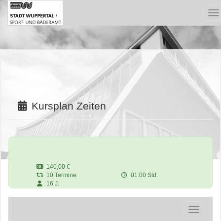
Me
Kursplan Zeiten
140,00 €
10 Termine
01:00 Std.
16 J.
Navigatio